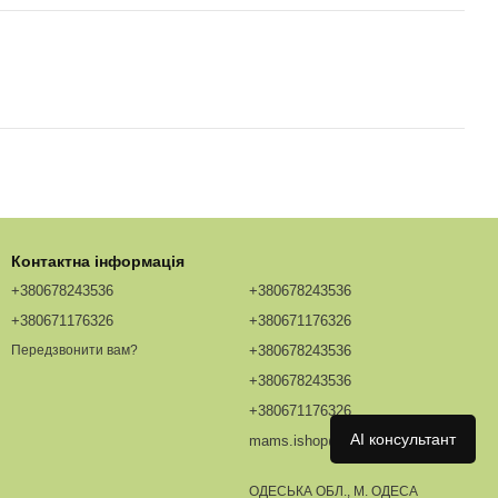
Контактна інформація
+380678243536
+380678243536
+380671176326
+380671176326
+380678243536
Передзвонити вам?
+380678243536
+380671176326
AI консультант
mams.ishop@redhead.ua
ОДЕСЬКА ОБЛ., М. ОДЕСА