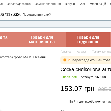
лі
Оплата/доставка
Обмін/повернення
Відгуки
Блог
Умови Акцій
0671176326
Передзвонити вам?
д та
Товари для
Товари для
материнства
годування
Головна
Каталог
Товари для го
4
переглядають цей това
Соска силіконова анти
В наявності
Артикул: 3960008
Н
153.07 грн
235.5
Ввійти
для відображення нак
%