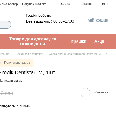
UA
RU
Бажання
Вхід
Мама блогер
Пакунок Малюка
Графік роботи:
Мій кошик
Без вихідних :
08:00–17:00
Товари для догляду та
Іграшки
Акції
гігієни дітей
дування
Соски для пляшечок
Соска силіконова антиколік Dentistar, M, 1шт
р
Популярно зараз
колік Dentistar, M, 1шт
аписати відгук
0 грн
В бажання
опичувальної знижки