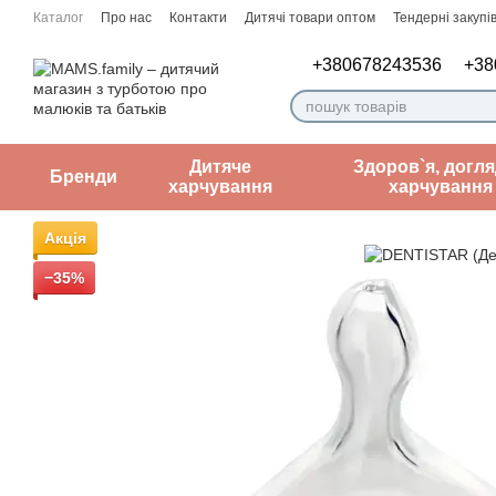
Перейти до основного контенту
Каталог
Про нас
Контакти
Дитячі товари оптом
Тендерні закупів
Угода користувача
Нотатки лікаря
+380678243536
+38
Дитяче
Здоров`я, догля
Бренди
харчування
харчування
Акція
−35%