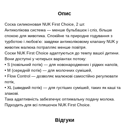
Опис
Соска силиконовая NUK First Choice, 2 шт.
Антиколікова система — менше бульбашок і сліз, більше
спокою для животика. Спокійне та природне годування з
турботою і любов’ю: завдяки антиколіковому клапану NUK у
животик малюка потрапляє менше повітря.
Соски NUK First Choice адаптуються до темпу вашої дитини.
Вони доступні у чотирьох варіантах потоку:
• S (повільний потік) — для новонароджених і рідких напоїв,
• M (середній потік) — для молочних сумішей,
• Flow Control — дозволяє малюкові самостійно регулювати
потік,
• XL (швидкий потік) — для густіших сумішей, таких як каші та
злакові.
Така адаптивність забезпечує оптимальну подачу молока.
Підходить для всі пляшочок NUK First Choice.
Відгуки