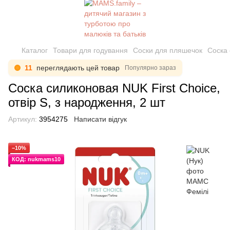
Каталог
Товари для годування
Соски для пляшечок
Соска 
11
переглядають цей товар
Популярно зараз
Соска силиконовая NUK First Choice,
отвір S, з народження, 2 шт
Артикул:
3954275
Написати відгук
−10%
КОД: nukmams10