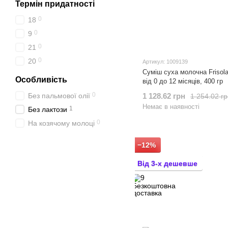
Термін придатності
0
18
0
9
0
21
0
20
Артикул: 1009139
Суміш суха молочна Frisol
Особливість
від 0 до 12 місяців, 400 гр
0
Без пальмової олії
1 128.62 грн
1 254.02 г
Немає в наявності
1
Без лактози
0
На козячому молоці
−12%
Від 3-х дешевше