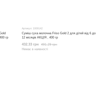
Артикул: 1009142
Gold
Суміш суха молочна Friso Gold 2 для дітей від 6 до
400 гр
12 місяців АКЦІЯ , 400 гр
432.33 грн
491.29 грн
Немає в наявності