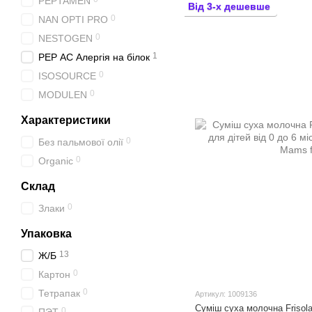
PEPTAMEN
Від 3-х дешевше
0
NAN OPTI PRO
0
NESTOGEN
1
PEP АС Алергія на білок
0
ISOSOURCE
0
MODULEN
Характеристики
0
Без пальмової олії
0
Organic
Склад
0
Злаки
Упаковка
13
Ж/Б
0
Картон
0
Тетрапак
Артикул: 1009136
Суміш суха молочна Frisola
0