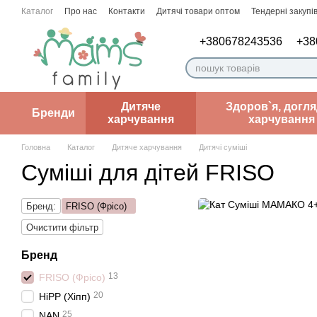
Перейти до основного контенту
Каталог
Про нас
Контакти
Дитячі товари оптом
Тендерні закупів
Угода користувача
Нотатки лікаря
+380678243536
+38
Дитяче
Здоров`я, догля
Бренди
харчування
харчування
Головна
Каталог
Дитяче харчування
Дитячі суміші
Суміші для дітей FRISO
Бренд:
FRISO (Фрісо)
Очистити фільтр
Бренд
13
FRISO (Фрісо)
20
HiPP (Хіпп)
25
NAN