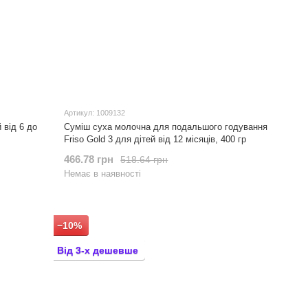
Артикул: 1009132
 від 6 до
Суміш суха молочна для подальшого годування
Friso Gold 3 для дітей від 12 місяців, 400 гр
466.78 грн
518.64 грн
Немає в наявності
−10%
Від 3-х дешевше