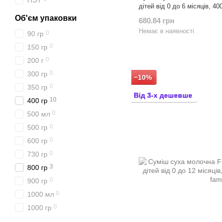
ПЭТ
дітей від 0 до 6 місяців, 40
Об'єм упаковки
680.84 грн
Немає в наявності
0
90 гр
0
150 гр
0
200 г
0
300 гр
−10%
0
350 гр
Від 3-х дешевше
10
400 гр
0
500 мл
0
500 гр
0
600 гр
0
730 гр
3
800 гр
0
900 гр
0
1000 мл
0
1000 гр