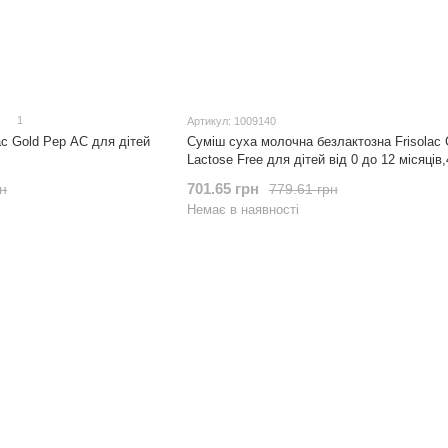
1
Артикул: 1009140
ac Gold Pep AC для дітей
Суміш суха молочна безлактозна Frisolac 
Lactose Free для дітей від 0 до 12 місяців,
701.65 грн
рн
779.61 грн
Немає в наявності