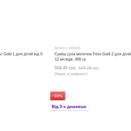
Артикул: 1009131
c Gold 1 для дітей від 0
Суміш суха молочна Friso Gold 2 для дітей
12 місяців, 400 гр
502.45 грн
558.28 грн
Немає в наявності
−10%
Від 3-х дешевше