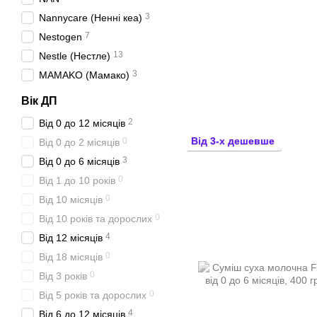
3
Nannycare (Ненні кеа)
7
Nestogen
13
Nestle (Нестле)
3
МAMAKO (Мамако)
Вік ДП
2
Від 0 до 12 місяців
Від 3-х дешевше
0
Від 0 до 2 місяців
3
Від 0 до 6 місяців
0
Від 1 до 10 років
0
Від 10 місяців
0
Від 10 років та дорослих
4
Від 12 місяців
0
Від 18 місяців
0
Від 3 років
0
Від 5 років та дорослих
4
Від 6 до 12 місяців