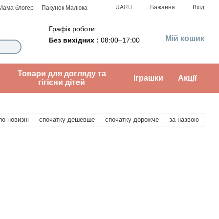
UA
RU
Бажання
Вхід
Мама блогер
Пакунок Малюка
Графік роботи:
Мій кошик
Без вихідних :
08:00–17:00
Товари для догляду та
Іграшки
Акції
гігієни дітей
по новизні
спочатку дешевше
спочатку дорожче
за назвою