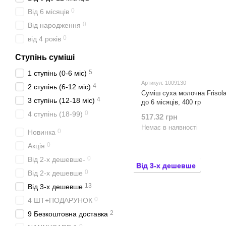
0
Від 6 місяців
0
Від народження
0
від 4 років
Ступінь суміші
5
1 ступінь (0-6 міс)
Артикул: 1009130
4
2 ступінь (6-12 міс)
Суміш суха молочна Frisola
4
3 ступінь (12-18 міс)
до 6 місяців, 400 гр
0
4 ступінь (18-99)
517.32 грн
Немає в наявності
0
Новинка
0
Акція
0
Від 2-х дешевше-
Від 3-х дешевше
0
Від 2-х дешевше
13
Від 3-х дешевше
0
4 ШТ+ПОДАРУНОК
2
9 Безкоштовна доставка