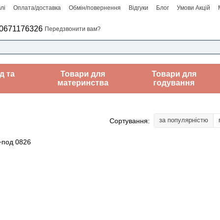
лі
Оплата/доставка
Обмін/повернення
Відгуки
Блог
Умови Акцій
0671176326
Передзвонити вам?
д та
Товари для
Товари для
материнства
годування
за популярністю
Сортування: