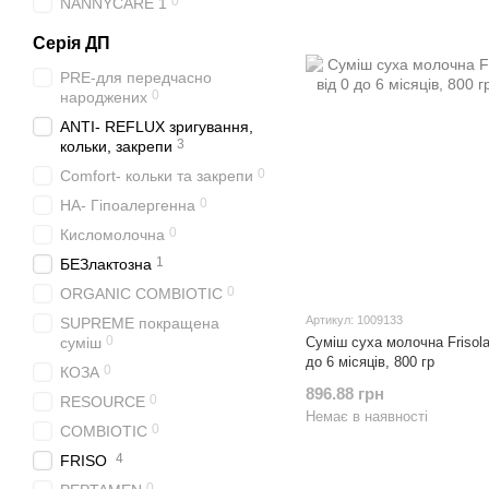
0
NANNYCARE 1
Серія ДП
PRE-для передчасно
0
народжених
ANTI- REFLUX зригування,
3
кольки, закрепи
0
Comfort- кольки та закрепи
0
НА- Гіпоалергенна
0
Кисломолочна
1
БЕЗлактозна
0
ORGANIC COMBIOTIC
Артикул: 1009133
SUPREME покращена
0
суміш
Суміш суха молочна Frisola
до 6 місяців, 800 гр
0
КОЗА
896.88 грн
0
RESOURCE
Немає в наявності
0
COMBIOTIC
4
FRISO
0