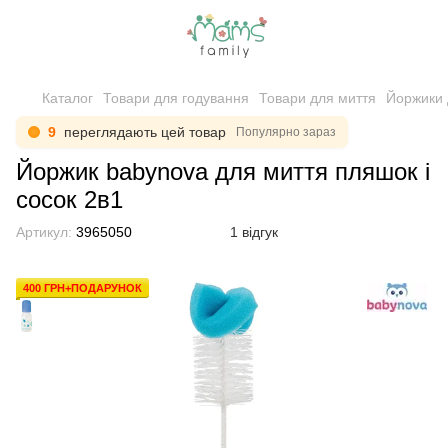
Каталог
Товари для годування
Товари для миття
Йоржики 
9
переглядають цей товар
Популярно зараз
Йоржик babynova для миття пляшок і
сосок 2в1
Артикул:
3965050
1 відгук
400 ГРН+ПОДАРУНОК