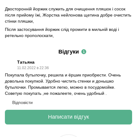
Двосторонній йоржик служить для очищення пляшок і сосок
після прийому їжі, Жорстка нейлонова щетина добре очистить
стінки пляшки,
Після застосування йоржик слід промити в мильній воді і
ретельно прополоскати,
Відгуки
1
Татьяна
11.02.2022 в 22:36
Покупала бутылочку, решила и ёршик приобрести. Очень
довольна покупкой. Удобно чистить стенки и донышко
бутылочки. Промывается легко, можно в посудомойке.
Советую покупать ,не пожалеете, очень удобный .
Відповісти
Написати відгук