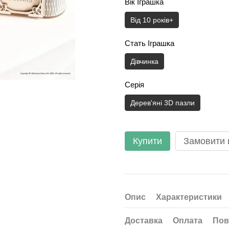
Вік Іграшка
Від 10 років+
Стать Іграшка
Дівчинка
Серія
Дерев'яні 3D пазли
Купити
Замовити
Опис
Характеристики
Доставка
Оплата
Пов