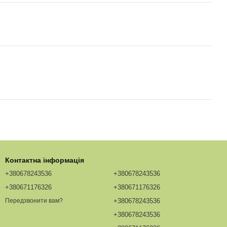
Контактна інформація
+380678243536
+380678243536
+380671176326
+380671176326
+380678243536
Передзвонити вам?
+380678243536