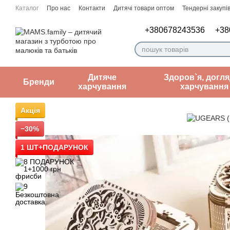
Перейти до основного контенту
Каталог
Про нас
Контакти
Дитячі товари оптом
Тендерні закупів
Угода користувача
Нотатки лікаря
+380678243536
+38
Дитяче
Здоров`я, догля
Бренди
харчування
харчування
Акція
−30%
1 ШТ+ПОДАРУНОК