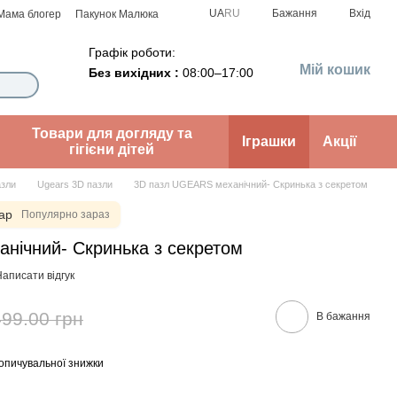
UA
RU
Бажання
Вхід
Мама блогер
Пакунок Малюка
Графік роботи:
Мій кошик
Без вихідних :
08:00–17:00
Товари для догляду та
Іграшки
Акції
гігієни дітей
зли
Ugears 3D пазли
3D пазл UGEARS механічний- Скринька з секретом
ар
Популярно зараз
нічний- Скринька з секретом
аписати відгук
499.00 грн
В бажання
опичувальної знижки