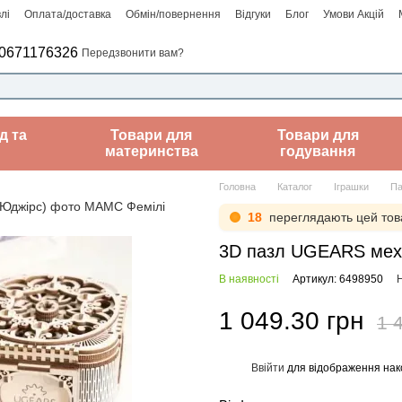
лі
Оплата/доставка
Обмін/повернення
Відгуки
Блог
Умови Акцій
0671176326
Передзвонити вам?
д та
Товари для
Товари для
материнства
годування
Головна
Каталог
Іграшки
Па
18
переглядають цей тов
3D пазл UGEARS меха
В наявності
Артикул: 6498950
Н
1 049.30 грн
1 
Ввійти
для відображення нак
%