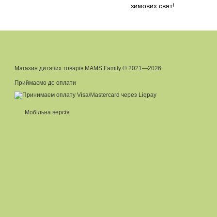
зимових свят!
Магазин дитячих товарів MAMS Family © 2021—2026
Приймаємо до оплати
Мобільна версія