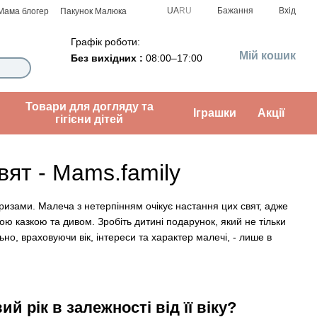
UA
RU
Бажання
Вхід
Мама блогер
Пакунок Малюка
Графік роботи:
Мій кошик
Без вихідних :
08:00–17:00
Товари для догляду та
Іграшки
Акції
гігієни дітей
вят - Mams.family
ризами. Малеча з нетерпінням очікує настання цих свят, адже
ою казкою та дивом. Зробіть дитині подарунок, який не тільки
ьно, враховуючи вік, інтереси та характер малечі, - лише в
 рік в залежності від її віку?