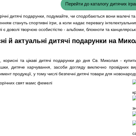
Перейти до каталогу дитячих ігр
річні дитячі подарунки, подумайте, чи сподобаються вони малечі та
нням стануть спортивні ігри, а коли надає перевагу інтелектуальн
і є доволі творчою особистістю - альбоми, блокноти та канцелярсь
ні й актуальні дитячі подарунки на Микол
і, корисні та цікаві дитячі подарунки до дня Св. Миколая - куп
рашки, дитяче харчування, засоби догляду виключно провідних ви
имент продукції, у тому числі безпечні дитячі товари для новонаро
к
з
с