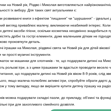
нки на Новий рік, Різдво і Миколая виготовляються найрізноманітніш
ності їх вибору. Для таких свят актуальними є:
 чи розвиваючі книги з ефектом “пищання” чи “шуршання” - ідеальні 
ьний вигляд приваблює малечу, викликаючи неабиякий інтерес. Коли
х дитячі засоби гігієни, оскільки косметика неодмінно знадобиться
містять дрібні та гострі елементи, дуже маленьким діткам не підх
ково проковткути деталь.
і іграшки на Миколая, різдвяні свята чи Новий рік для дітей вікової ка
 чи прості музичні інструменти.
чаток чи машинки для хлопчиків - те, що подарувати дитині на Микола
ь рольові ігри, а з цими іграшками їм вдасться проводити весело ч
питання, що подарувати дитині на Новий рік віком 8-9 років, слід з
ього, якщо малеча полюбляє активні ігри, спробуйте обрати дартс д
ж у тому випадку, якщо ви вирішите купити дитячу іграшку на радіоу
 років можна подарувати складні пазли, до прикладу, об'ємні та фун
ільні ігри для захопливого сімейного дозвілля.