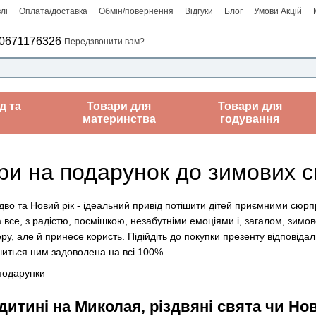
лі
Оплата/доставка
Обмін/повернення
Відгуки
Блог
Умови Акцій
0671176326
Передзвонити вам?
д та
Товари для
Товари для
материнства
годування
ри на подарунок до зимових с
дво та Новий рік - ідеальний привід потішити дітей приємними сюрп
все, з радістю, посмішкою, незабутніми емоціями і, загалом, зимов
у, але й принесе користь. Підійдіть до покупки презенту відповідал
шиться ним задоволена на всі 100%.
итині на Миколая, різдвяні свята чи Новий