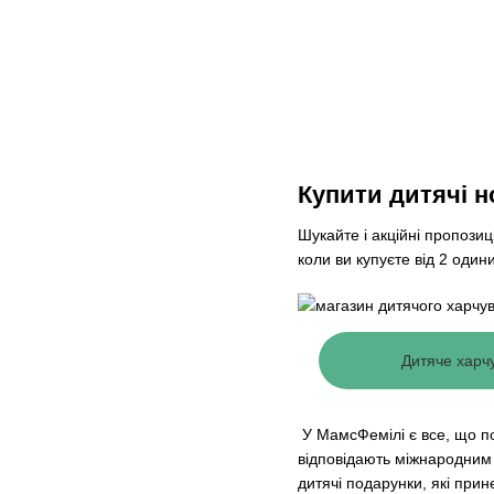
Купити дитячі н
Шукайте і акційні пропозиці
коли ви купуєте від 2 одини
Дитяче харч
У МамсФемілі є все, що по
відповідають міжнародним 
дитячі подарунки, які прин