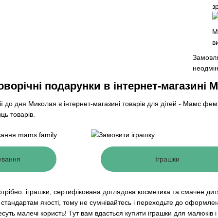
з
M
в
Замовля
неодмін
оворічні подарунки в інтернет-магазині M
ї до дня Миколая в інтернет-магазині товарів для дітей - Мамс фемілі
ць товарів.
ування
Іграшки
трібно: іграшки, сертифікована доглядова косметика та смачне дит
стандартам якості, тому не сумнівайтесь і переходьте до оформле
есуть малечі користь! Тут вам вдасться купити іграшки для малюків і