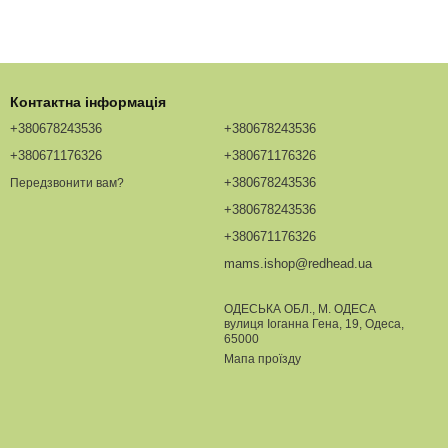
Контактна інформація
+380678243536
+380678243536
+380671176326
+380671176326
+380678243536
Передзвонити вам?
+380678243536
+380671176326
mams.ishop@redhead.ua
ОДЕСЬКА ОБЛ., М. ОДЕСА
вулиця Іоганна Гена, 19, Одеса,
65000
Мапа проїзду