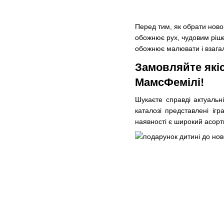
Перед тим, як обрати ново
обожнює рух, чудовим ріше
обожнює малювати і взагал
Замовляйте якіс
МамсФемілі!
Шукаєте справді актуальн
каталозі представлені іг
наявності є широкий асорт