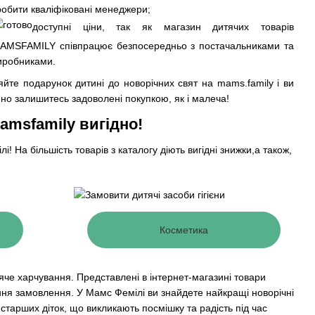
робити кваліфіковані менеджери;
доступні ціни, так як магазин дитячих товарів
AMSFAMILY співпрацює безпосередньо з постачальниками та
иробниками.
йте подарунок дитині до новорічних свят на mams.family і ви
но залишитесь задоволені покупкою, як і малеча!
amsfamily вигідно!
! На більшість товарів з каталогу діють вигідні знижки,а також,
Косметика
яче харчування. Представлені в інтернет-магазині товари
ння замовлення. У Мамс Фемілі ви знайдете найкращі новорічні
 старших діток, що викликають посмішку та радість під час