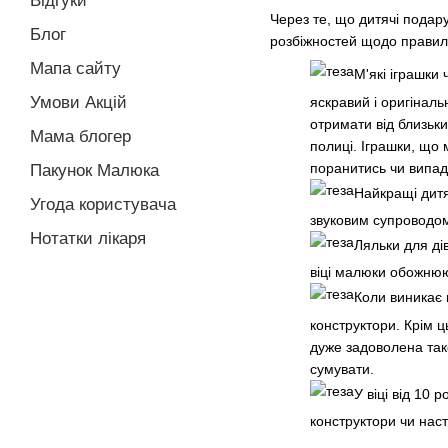
Відгуки
Через те, що дитячі подару
Блог
розбіжностей щодо правиль
Мапа сайту
М'які іграшки
Умови Акцій
яскравий і оригінал
отримати від близьки
Мама блогер
полиці. Іграшки, що 
поранитись чи випад
Пакунок Малюка
Найкращі дитяч
Угода користувача
звуковим супроводом
Нотатки лікаря
Ляльки для дів
віці малюки обожнюют
Коли виникає 
конструктори. Крім ц
дуже задоволена тако
сумувати.
У віці від 10
конструктори чи наст