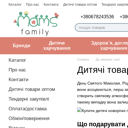
Перейти до основного контенту
Каталог
Про нас
Контакти
Дитячі товари оптом
Тендерні закупів
Угода користувача
Нотатки лікаря
+380678243536
+38
Дитяче
Здоров`я, догля
Бренди
харчування
харчування
Каталог
Головна
До зимових свят
Дитячі това
Про нас
Контакти
День Святого Миколая, Різ
Дитячі товари оптом
вони асоціюються, перш за 
створить святкову атмосфер
Тендерні закупівлі
такому випадку вона зали
Оплата/доставка
Обмін/повернення
Що подарувати д