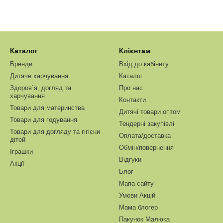
Каталог
Клієнтам
Бренди
Вхід до кабінету
Дитяче харчування
Каталог
Здоров`я, догляд та
Про нас
харчування
Контакти
Товари для материнства
Дитячі товари оптом
Товари для годування
Тендерні закупівлі
Товари для догляду та гігієни
Оплата/доставка
дітей
Обмін/повернення
Іграшки
Відгуки
Акції
Блог
Мапа сайту
Умови Акцій
Мама блогер
Пакунок Малюка