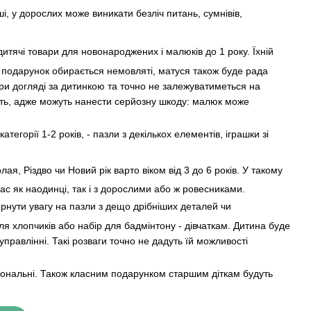
і, у дорослих може виникати безліч питань, сумнівів,
дитячі товари для новонароджених і малюків до 1 року. Їхній
 подарунок обирається немовляті, матуся також буде рада
 при догляді за дитинкою та точно не залежуватиметься на
одять, адже можуть нанести серйозну шкоду: малюк може
тегорії 1-2 років, - пазли з декількох елементів, іграшки зі
я, Різдво чи Новий рік варто віком від 3 до 6 років. У такому
ас як наодинці, так і з дорослими або ж ровесниками.
вернути увагу на пазли з дещо дрібніших деталей чи
ля хлопчиків або набір для бадмінтону - дівчаткам. Дитина буде
правлінні. Такі розваги точно не дадуть їй можливості
кціональні. Також класним подарунком старшим діткам будуть