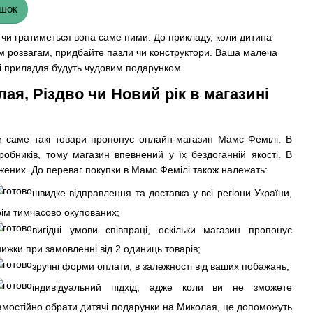
ашок
 чи гратиметься вона саме ними. До прикладу, коли дитина
им розвагам, придбайте пазли чи конструктори. Ваша малеча
кі приладдя будуть чудовим подарунком.
ая, Різдво чи Новий рік в магазині
ити саме такі товари пропонує онлайн-магазин Мамс Фемілі. В
робників, тому магазин впевнений у їх бездоганній якості. В
джених. До переваг покупки в Мамс Фемілі також належать:
швидке відправлення та доставка у всі регіони України,
рім тимчасово окупованих;
вигідні умови співпраці, оскільки магазин пропонує
нижки при замовленні від 2 одиниць товарів;
зручні форми оплати, в залежності від ваших побажань;
індивідуальний підхід, адже коли ви не зможете
амостійно обрати дитячі подарунки на Миколая, це допоможуть