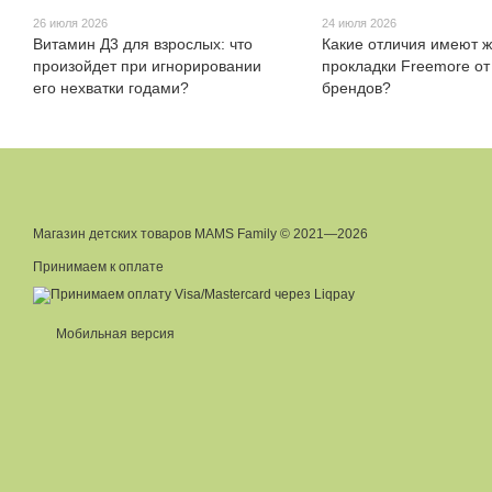
26 июля 2026
24 июля 2026
Витамин Д3 для взрослых: что
Какие отличия имеют 
произойдет при игнорировании
прокладки Freemore от
его нехватки годами?
брендов?
Магазин детских товаров MAMS Family © 2021—2026
Принимаем к оплате
Мобильная версия