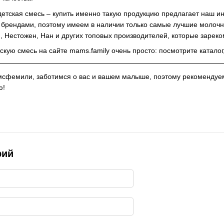
детская смесь – купить именно такую продукцию предлагает наш и
брендами, поэтому имеем в наличии только самые лучшие молочны
, Нестожен, Нан и других топовых производителей, которые зареко
скую смесь на сайте mams.family очень просто: посмотрите катало
сфемили, заботимся о вас и вашем малыше, поэтому рекомендуем
ю!
рий