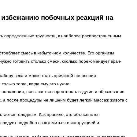
о избежанию побочных реакций на
ь определенные трудности, к наиболее распространенным
потребляет смесь в избыточном количестве. Его организм
ужно готовить столько смеси, сколько порекомендует врач-
набору веса и может стать причиной появления
олько тогда, когда ему это нужно.
 положении, повышается вероятность вздутия и образования
ах, а после процедуры не лишним будет легкий массаж живота с
тается голодным. Как правило, это объясняется
 следует подробно ознакомиться с инструкцией и
авильно кормить ребенка смесью, предварительно подготовьте