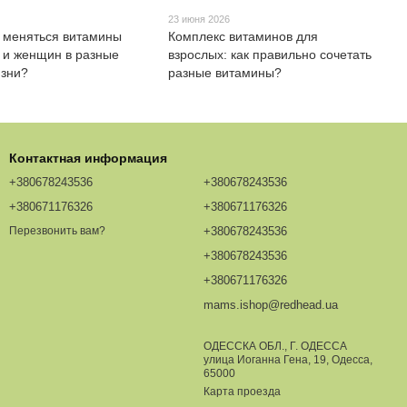
23 июня 2026
 меняться витамины
Комплекс витаминов для
 и женщин в разные
взрослых: как правильно сочетать
изни?
разные витамины?
Контактная информация
+380678243536
+380678243536
+380671176326
+380671176326
+380678243536
Перезвонить вам?
+380678243536
+380671176326
mams.ishop@redhead.ua
ОДЕССКА ОБЛ., Г. ОДЕССА
улица Иоганна Гена, 19, Одесса,
65000
Карта проезда