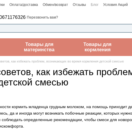
пки
Оплата/доставка
Обмен/возврат
Отзывы
Блог
Условия Акций
0671176326
Перезвонить вам?
Товары для
Товары для
материнства
кормления
оветов, как избежать проблем, возникающих во время кормления детской смесью
советов, как избежать пробле
детской смесью
ности кормить младенца грудным молоком, на помощь приходит дет
есь, да и иногда могут возникать побочные реакции, которых нуж
м соблюдать определенные рекомендации, чтобы смеси для новоро
дискомфорта.