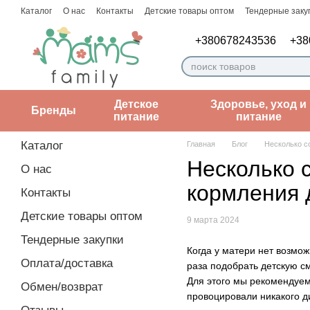
Перейти к основному контенту
Каталог
О нас
Контакты
Детские товары оптом
Тендерные заку
Пользовательское соглашение
Заметки врача
+380678243536
+38
Детское
Здоровье, уход и
Бренды
питание
питание
Каталог
Главная
Блог
Несколько с
Несколько 
О нас
кормления 
Контакты
Детские товары оптом
9 марта 2024
Тендерные закупки
Когда у матери нет возмож
Оплата/доставка
раза подобрать детскую см
Для этого мы рекомендуе
Обмен/возврат
провоцировали никакого 