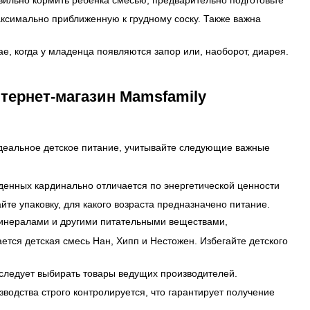
аксимально приближенную к грудному соску. Также важна
е, когда у младенца появляются запор или, наоборот, диарея.
нтернет-магазин Mamsfamily
 идеальное детское питание, учитывайте следующие важные
денных кардинально отличается по энергетической ценности
йте упаковку, для какого возраста предназначено питание.
минералами и другими питательными веществами,
тся детская смесь Нан, Хипп и Нестожен. Избегайте детского
 следует выбирать товары ведущих производителей.
одства строго контролируется, что гарантирует получение