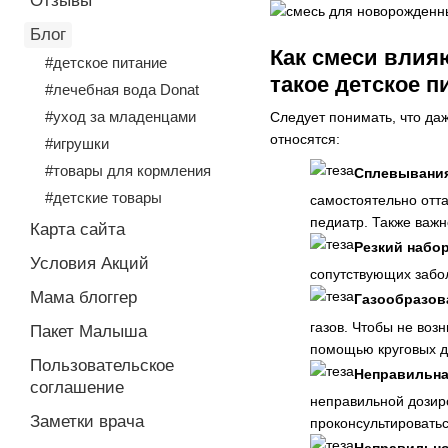
Отзывы
Блог
Как смеси влия
#детское питание
такое детское п
#лечебная вода Donat
#уход за младенцами
Следует понимать, что да
относятся:
#игрушки
#товары для кормления
Сплевывания
#детские товары
самостоятельно отта
педиатр. Также важ
Карта сайта
Резкий набор
Условия Акций
сопутствующих забол
Мама блоггер
Газообразов
газов. Чтобы не воз
Пакет Малыша
помощью круговых д
Пользовательское
Неправильна
соглашение
неправильной дозиро
Заметки врача
проконсультироватьс
Неправильно