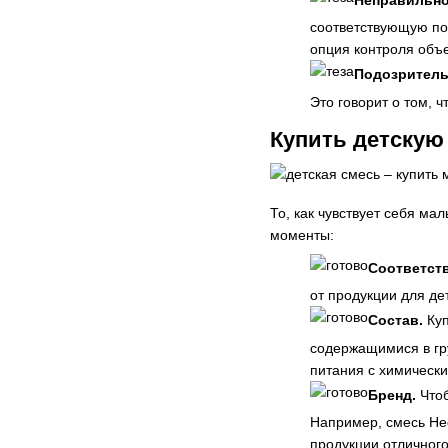
соответствующую пос
опция контроля объ
Подозритель
Это говорит о том, 
Купить детскую 
То, как чувствует себя м
моменты:
Соответств
от продукции для де
Состав.
Ку
содержащимися в гру
питания с химическ
Бренд.
Что
Например, смесь Нес
продукции отличного