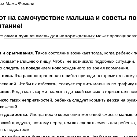
ют на самочувствие малыша и советы п
итание!
же
самая лучшая смесь для новорожденных
может провоцироват
 и срыгивания. Т
акое состояние возникает тогда, когда ребенок 
лкивает излишнюю пищу. Чтобы не возникало подобных ситуаций, н
но следить за поведением новорожденного во время кормления.
 веса.
Эта распространенная ошибка приводит к стремительному 
еваний. Чтобы их избежать, следует кормить малыша по графику и т
ание.
Когда мать кормит малыша детской смесью в горизонтальном
никло таких неприятностей, ребенка следует кормить держа на рук
вижений.
я дозировка.
Иногда после кормления молочной смесью малыш ос
вкой продукта, поэтому перед тем как сделать смесь для ребенка,
я с педиатром.
 подобранная бутылочка для кормления
. Чтобы понять, как пр