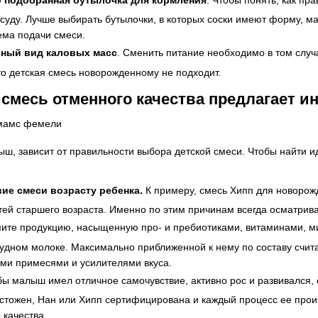
уду. Лучше выбирать бутылочки, в которых соски имеют форму, м
ема подачи смеси.
ный вид каловых масс
. Сменить питание необходимо в том случа
что детская смесь новорожденному не подходит.
смесь отменного качества предлагает и
алыш, зависит от правильности выбора детской смеси. Чтобы найти
ие смеси возрасту ребенка.
К примеру, смесь Хипп для новорож
тей старшего возраста. Именно по этим причинам всегда осматрива
пите продукцию, насыщенную про- и пребиотиками, витаминами, 
дном молоке. Максимально приближенной к нему по составу считае
ими примесями и усилителями вкуса.
бы малыш имел отличное самочувствие, активно рос и развивался,
тожен, Нан или Хипп сертифицирована и каждый процесс ее произв
 качества.