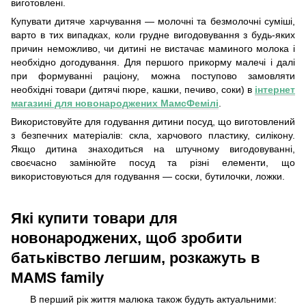
виготовлені.
Купувати дитяче харчування — молочні та безмолочні суміші,
варто в тих випадках, коли грудне вигодовування з будь-яких
причин неможливо, чи дитині не вистачає маминого молока і
необхідно догодування. Для першого прикорму малечі і далі
при формуванні раціону, можна поступово замовляти
необхідні товари (дитячі пюре, кашки, печиво, соки) в
інтернет
магазині для новонароджених МамсФемілі
.
Використовуйте для годування дитини посуд, що виготовлений
з безпечних матеріалів: скла, харчового пластику, силікону.
Якщо дитина знаходиться на штучному вигодовуванні,
своєчасно замінюйте посуд та різні елементи, що
використовуються для годування — соски, бутилочки, ложки.
Які купити товари для
новонароджених, щоб зробити
батьківство легшим, розкажуть в
MAMS family
В перший рік життя малюка також будуть актуальними: