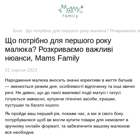
Блог
Що потрібно для першого року малюка? Розкриваємо в
Що потрібно для першого року
малюка? Розкриваємо важливі
нюанси, Mams Family
21 серпня 2023
Народження малюка вносить значні корективи в життя батьків
— змінюється режим дня, особливості відпочинку та інші звичні
речі. Не дивно, що до такої важливої події матусі і татусі
готуються завчасно, купуючи гігієнічні засоби, іграшки,
пустушки та багато іншого.
Як пройде ваш перший рік, покаже час, а ми зі свого боку
потурбувалися щоб ви могли купити товари для немовлят в
зручному онлайн форматі, та забезпечити вашому малюкові
все необхідне.