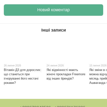
Новий коментар
Інші записи
26 липня 2026
24 липня 2026
15 липня 2026
Вітамін Д3 для дорослих:
Які відмінності мають
Які зміни в 
що станеться при
жіночі прокладки Freemore
можна відчу
ігноруванні його нестачі
від інших брендів?
місяць при
роками?
Ашваганда 