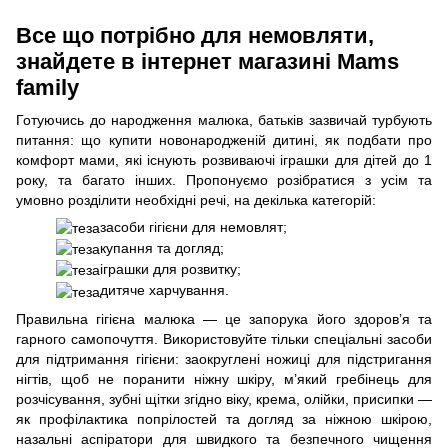
Все що потрібно для немовляти,
знайдете в інтернет магазині Mams
family
Готуючись до народження малюка, батьків зазвичай турбують
питання: що купити новонародженій дитині, як подбати про
комфорт мами, які існують розвиваючі іграшки для дітей до 1
року, та багато інших. Пропонуємо розібратися з усім та
умовно розділити необхідні речі, на декілька категорій:
засоби гігієни для немовлят;
купання та догляд;
іграшки для розвитку;
дитяче харчування.
Правильна гігієна малюка — це запорука його здоров’я та
гарного самопочуття. Використовуйте тільки спеціальні засоби
для підтримання гігієни: заокруглені ножиці для підстригання
нігтів, щоб не поранити ніжну шкіру, м’який гребінець для
розчісування, зубні щітки згідно віку, крема, олійки, присипки —
як профілактика попрілостей та догляд за ніжною шкірою,
назальні аспіратори для швидкого та безпечного чищення