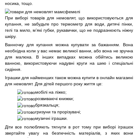
носика, тощо.
При виборі товарів для немовлят, що використовуються для
купання, не забудьте про термометр для води, дитячі пінки,
гелі та мило, м’які губки, рукавички, що не подразнюють ніжну
шкіру.
Ванночку для купання можна купувати за бажанням. Вона
необхідна коли у вас немає великої ванни, або вона не зручна
для малюка. В інших випадках можна обійтись великою
ванною, використовуючи надувні круги на шию і спеціальні
сидіння.
Іграшки для найменших також можна купити в онлайн магазині
для немовлят. Для дітей першого року життя це:
мобілі на ліжко;
розвиваючі книжки;
брязкальця;
гризуни та прорізувачі;
музичні іграшки.
Діти все полюбляють тягнути в рот тому при виборі іграшок
звертайте увагу на безпечність матеріалів, з яких вони