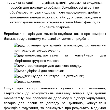
горщики та сидіння на унітаз, дитячі підставки та сходинки,
засоби для догляду за зубами. Звичайно, всі ці речі не
обов’язково купувати одразу після народження, зробити
замовлення завжди можна онлайн. Для цього заходьте в
каталог дитячі товари інтернет магазин Мамс.фемілі, та
обирайте потрібне.
Виробники товарів для малюків подбали також про комфорт
батьків, тому в нашому магазині ви можете придбати:
прокладки для грудей та накладки, що незамінні
при грудному вигодовуванні;
молоковідсмоктувачі та контейнери для
зберігання грудного молока;
стерилізатори для дитячого посуду;
підігрівачі для пляшечок;
техніку для приготування дитячої їжі;
радіоняні.
Якщо при виборі виникнуть сумніви, або запитання,
звертайтесь до консультантів магазину товарів для дитини
mams.family. Ми пропонуємо допомогу у підборі харчування,
товарів для гігієни та догляду за дитиною, консультації
фахівців з годування, та розказуємо про результати медичної