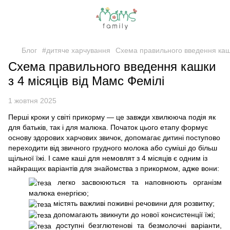
Блог
#дитяче харчування
Схема правильного введення кашк
Схема правильного введення кашки
з 4 місяців від Мамс Фемілі
1 жовтня 2025
Перші кроки у світі прикорму — це завжди хвилююча подія як
для батьків, так і для малюка. Початок цього етапу формує
основу здорових харчових звичок, допомагає дитині поступово
переходити від звичного грудного молока або суміші до більш
щільної їжі. І саме каші для немовлят з 4 місяців є одним із
найкращих варіантів для знайомства з прикормом, адже вони:
легко засвоюються та наповнюють організм
малюка енергією;
містять важливі поживні речовини для розвитку;
допомагають звикнути до нової консистенції їжі;
доступні безглютенові та безмолочні варіанти,