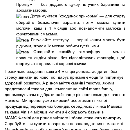
Преміум — без доданого цукру, штучних барвників та
ароматизаторів.
Дотримуйтеся “сходинок прикорму” — для старту
обирайте безмолочні варіанти, потім можна купити
молочні каші з 4 місяців або познайомити малюка з
фруктовими смаками.
Регулюйте текстуру — перші кашки мають бути
рідкими, згодом їх можна робити густішими.
Створюйте спокійну атмосферу — малюк
повинен сидіти рівно, без відволікаючих факторів, щоб
формувати правильні харчові звички.
Правильне введення каші з 4 місяців допомагає дитині без
стресу звикати до нової їжі, дарує приємні емоції та підтримує
здоровий розвиток. А різноманіття смаків і текстур, якими
представлені товари для немовлят на сайті mams.family,
допоможуть вам підібрати найкраще рішення саме для вашого
малюка. Ми пропонуємо широкий асортимент якісної
продукції від перевірених брендів, серед яких лінійка Мамако
та каша Хіп з 4 місяців купити які обирають батьки в
МАМС.Фемілі для різноманітного і збалансованого прикорму.
Спробуйте і ви купити товари для новонароджених в магазині
MamsFamily та зробіть перший прикорм не лише безпечним і