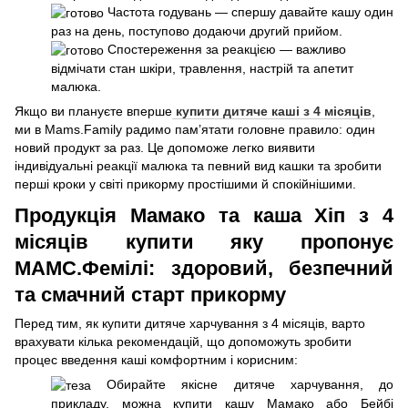
Частота годувань — спершу давайте кашу один
раз на день, поступово додаючи другий прийом.
Спостереження за реакцією — важливо
відмічати стан шкіри, травлення, настрій та апетит
малюка.
Якщо ви плануєте вперше
купити дитяче каші з 4 місяців
,
ми в Mams.Family радимо пам’ятати головне правило: один
новий продукт за раз. Це допоможе легко виявити
індивідуальні реакції малюка та певний вид кашки та зробити
перші кроки у світі прикорму простішими й спокійнішими.
Продукція Мамако та каша Хіп з 4
місяців купити яку пропонує
МАМС.Фемілі: здоровий, безпечний
та смачний старт прикорму
Перед тим, як купити дитяче харчування з 4 місяців, варто
врахувати кілька рекомендацій, що допоможуть зробити
процес введення каші комфортним і корисним:
Обирайте якісне дитяче харчування, до
прикладу, можна купити кашу Мамако або Бейбі