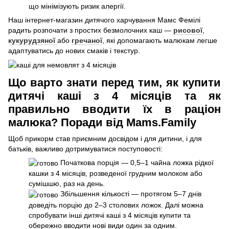
що мінімізують ризик алергії.
Наш інтернет-магазин дитячого харчування Мамс Фемілі
радить розпочати з простих безмолочних каш —
рисової
,
кукурудзяної
або
гречаної
, які допомагають малюкам легше
адаптуватись до нових смаків і текстур.
Що варто знати перед тим, як купити
дитячі каші з 4 місяців та як
правильно вводити їх в раціон
малюка? Поради від Mams.Family
Щоб прикорм став приємним досвідом і для дитини, і для
батьків, важливо дотримуватися поступовості:
Початкова порція — 0,5–1 чайна ложка рідкої
кашки з 4 місяців, розведеної грудним молоком або
сумішшю, раз на день.
Збільшення кількості — протягом 5–7 днів
доведіть порцію до 2–3 столових ложок. Далі можна
спробувати інші дитячі каші з 4 місяців купити та
обережно вводити нові види один за одним.