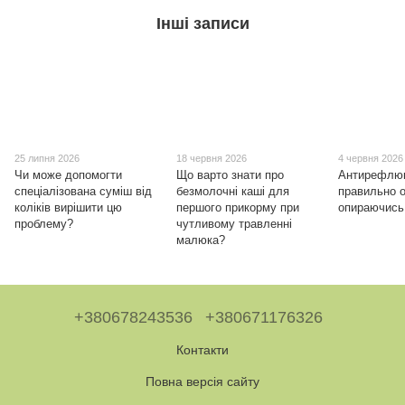
Інші записи
25 липня 2026
18 червня 2026
4 червня 2026
Чи може допомогти
Що варто знати про
Антирефлюк
спеціалізована суміш від
безмолочні каші для
правильно о
коліків вирішити цю
першого прикорму при
опираючись
проблему?
чутливому травленні
малюка?
+380678243536
+380671176326
Контакти
Повна версія сайту