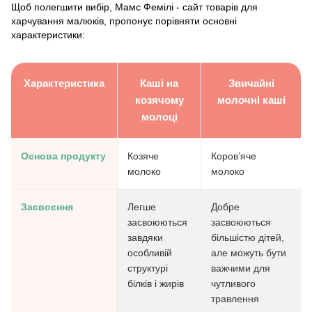
Щоб полегшити вибір, Мамс Фемілі - сайт товарів для
харчування малюків, пропонує порівняти основні
характеристики:
Характеристика
Каші на
Звичайні
козячому
молочні каші
молоці
Основа продукту
Козяче
Коров’яче
молоко
молоко
Засвоєння
Легше
Добре
засвоюються
засвоюються
завдяки
більшістю дітей,
особливій
але можуть бути
структурі
важчими для
білків і жирів
чутливого
травлення