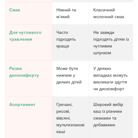
Смак
Ніжний та
Класичний
м’який
молочний смак
Для чутливого
Часто
Не завжди
травлення
підходять
підходять дітям із
краще
чутливим
шлунком
Ризик
Може бути
У деяких
дискомфорту
нижчим у
випадках можуть
деяких дітей
викликати здуття
чи дискомфорт
Асортимент
Гречані,
Широкий вибір
рисові,
каш із різними
вівсяні,
смаками та
мультизлакові
добавками
каші