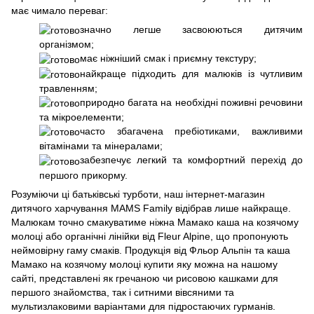
має чимало переваг:
значно легше засвоюються дитячим
організмом;
має ніжніший смак і приємну текстуру;
найкраще підходить для малюків із чутливим
травленням;
природно багата на необхідні поживні речовини
та мікроелементи;
часто збагачена пребіотиками, важливими
вітамінами та мінералами;
забезпечує легкий та комфортний перехід до
першого прикорму.
Розуміючи ці батьківські турботи, наш інтернет-магазин
дитячого харчування MAMS Family відібрав лише найкраще.
Малюкам точно смакуватиме ніжна Мамако каша на козячому
молоці або органічні лінійки від Fleur Alpine, що пропонують
неймовірну гаму смаків. Продукція від Фльор Альпін та каша
Мамако на козячому молоці купити яку можна на нашому
сайті, представлені як гречаною чи рисовою кашками для
першого знайомства, так і ситними вівсяними та
мультизлаковими варіантами для підростаючих гурманів.