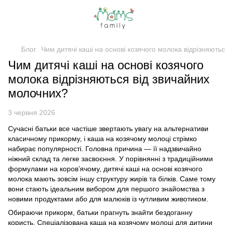
Блог
Чим дитячі каші на основі козячого молока відрізняють
Чим дитячі каші на основі козячого
молока відрізняються від звичайних
молочних?
3 червня 2026
Сучасні батьки все частіше звертають увагу на альтернативи
класичному прикорму, і каша на козячому молоці стрімко
набирає популярності. Головна причина — її надзвичайно
ніжний склад та легке засвоєння. У порівнянні з традиційними
формулами на коров’ячому, дитячі каші на основі козячого
молока мають зовсім іншу структуру жирів та білків. Саме тому
вони стають ідеальним вибором для першого знайомства з
новими продуктами або для малюків із чутливим животиком.
Обираючи прикорм, батьки прагнуть знайти бездоганну
користь. Спеціалізована каша на козячому молоці для дитини