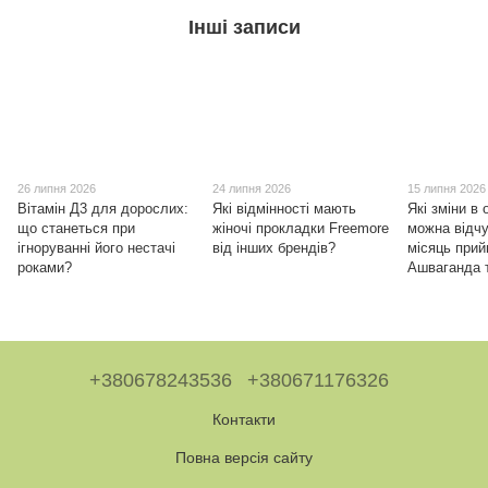
Інші записи
26 липня 2026
24 липня 2026
15 липня 2026
Вітамін Д3 для дорослих:
Які відмінності мають
Які зміни в 
що станеться при
жіночі прокладки Freemore
можна відчу
ігноруванні його нестачі
від інших брендів?
місяць при
роками?
Ашваганда 
+380678243536
+380671176326
Контакти
Повна версія сайту