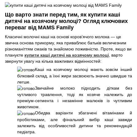
Що варто знати перед тим, як купити каші
дитячі на козячому молоці? Огляд ключових
переваг від MAMS Family
Класичні молочні каші на основі коров’ячого молока — це
звична основа прикорму, яка приваблює батьків величезним
різноманіттям смаків та знайомою поживністю. Проте, якщо ви
плануєте
купити каші дитячі на козячому молоці
, варто
звернути увагу на кілька важливих відмінностей:
Каші на козячому молоці мають зовсім інший
білковий склад, а їхні жири засвоюють значно швидше та
легше.
Звичайне молоко підходить діткам без
чутливого травлення, тоді як козяче належить до
преміум-сегмента і незамінне малюків із чутливим
животиком.
Обидва варіанти збагачені вітамінами й
пробіотиками, але фінальний вибір каші завжди
залежить від особливостей дитини та рекомендацій
педіатра.