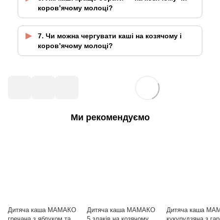
коров’ячому молоці?
7. Чи можна чергувати каші на козячому і
коров’ячому молоці?
Ми рекомендуємо
Дитяча каша МАМАКО
Дитяча каша МАМАКО
Дитяча каша МА
гречана з яблуком та
5 злаків на козячому
кукурудзяна з га