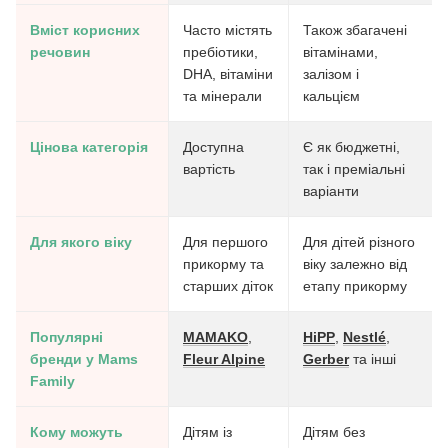
Вміст корисних
Часто містять
Також збагачені
речовин
пребіотики,
вітамінами,
DHA, вітаміни
залізом і
та мінерали
кальцієм
Цінова категорія
Доступна
Є як бюджетні,
вартість
так і преміальні
варіанти
Для якого віку
Для першого
Для дітей різного
прикорму та
віку залежно від
старших діток
етапу прикорму
Популярні
MAMAKO
,
HiPP
,
Nestlé
,
бренди у Mams
Fleur Alpine
Gerber
та інші
Family
Кому можуть
Дітям із
Дітям без