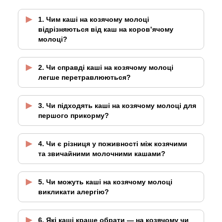
1. Чим каші на козячому молоці
відрізняються від каш на коров’ячому
молоці?
2. Чи справді каші на козячому молоці
легше перетравлюються?
3. Чи підходять каші на козячому молоці для
першого прикорму?
4. Чи є різниця у поживності між козячими
та звичайними молочними кашами?
5. Чи можуть каші на козячому молоці
викликати алергію?
6. Які каші краще обрати — на козячому чи