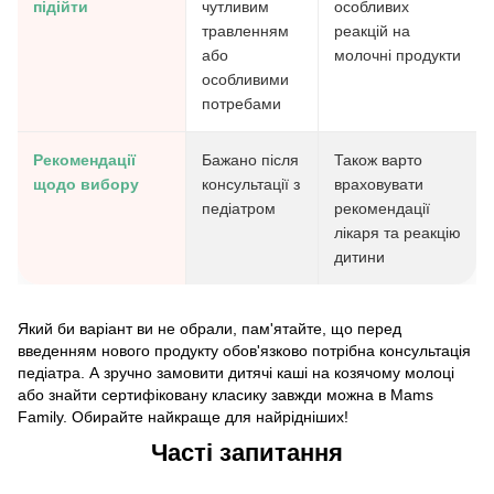
підійти
чутливим
особливих
травленням
реакцій на
або
молочні продукти
особливими
потребами
Рекомендації
Бажано після
Також варто
щодо вибору
консультації з
враховувати
педіатром
рекомендації
лікаря та реакцію
дитини
Який би варіант ви не обрали, пам'ятайте, що перед
введенням нового продукту обов'язково потрібна консультація
педіатра. А зручно замовити дитячі каші на козячому молоці
або знайти сертифіковану класику завжди можна в Mams
Family. Обирайте найкраще для найрідніших!
Часті запитання