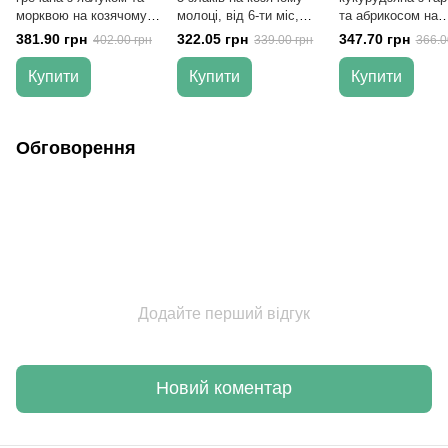
морквою на козячому
молоці, від 6-ти міс,
та абрикосом на
молоці, від 5-х міс, 200
200 гр
козячому молоці, 
381.90 грн
322.05 грн
347.70 грн
402.00 грн
339.00 грн
366.0
гр
ти міс, 200 гр
Купити
Купити
Купити
Обговорення
Додайте перший відгук
Новий коментар