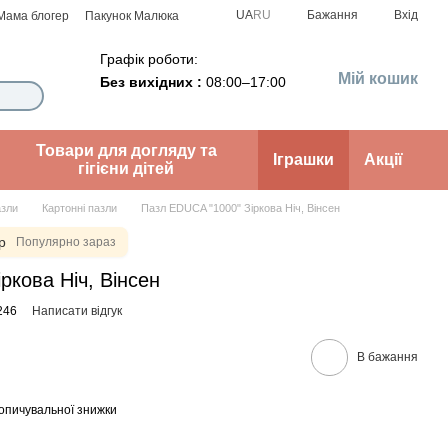
UA
RU
Бажання
Вхід
Мама блогер
Пакунок Малюка
Графік роботи:
Мій кошик
Без вихідних :
08:00–17:00
Товари для догляду та
Іграшки
Акції
гігієни дітей
зли
Картонні пазли
Пазл EDUCA "1000" Зіркова Ніч, Вінсен
р
Популярно зараз
ркова Ніч, Вінсен
246
Написати відгук
В бажання
опичувальної знижки