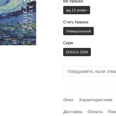
Вік Іграшка
від 12 років+
Стать Іграшка
Універсальний
Серія
EDUCA-1500
Повідомити, коли з'яв
Опис
Характеристики
Доставка
Оплата
Пов