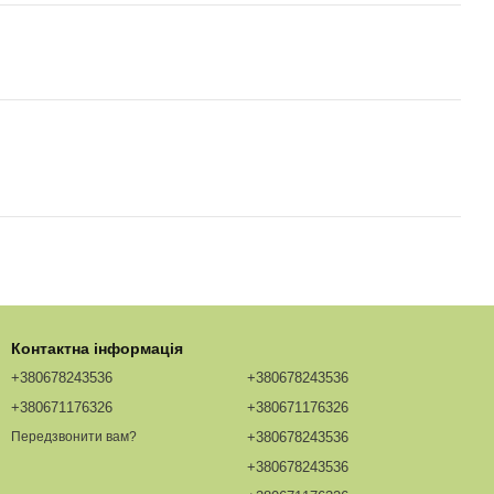
Контактна інформація
+380678243536
+380678243536
+380671176326
+380671176326
+380678243536
Передзвонити вам?
+380678243536