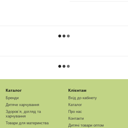
Каталог
Клієнтам
Бренди
Вхід до кабінету
Дитяче харчування
Каталог
Здоров`я, догляд та
Про нас
харчування
Контакти
Товари для материнства
Дитячі товари оптом