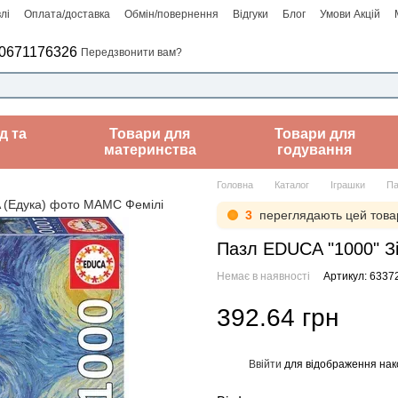
лі
Оплата/доставка
Обмін/повернення
Відгуки
Блог
Умови Акцій
0671176326
Передзвонити вам?
д та
Товари для
Товари для
материнства
годування
Головна
Каталог
Іграшки
Па
3
переглядають цей това
Пазл EDUCA "1000" Зі
Немає в наявності
Артикул: 6337
392.64 грн
Ввійти
для відображення нак
%