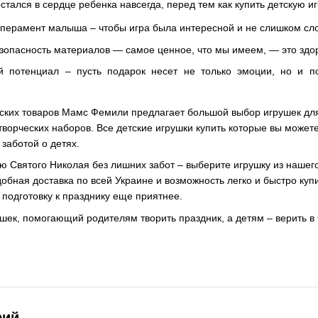
тался в сердце ребенка навсегда, перед тем как купить детскую и
мперамент малыша – чтобы игра была интересной и не слишком сл
езопасность материалов — самое ценное, что мы имеем, — это здо
 потенциал – пусть подарок несет не только эмоции, но и п
ских товаров Мамс Фемили предлагает большой выбор игрушек для 
 творческих наборов. Все детские игрушки купить которые вы може
заботой о детях.
ню Святого Николая без лишних забот – выберите игрушку из нашег
добная доставка по всей Украине и возможность легко и быстро ку
 подготовку к празднику еще приятнее.
шек, помогающий родителям творить праздник, а детям – верить в 
рий