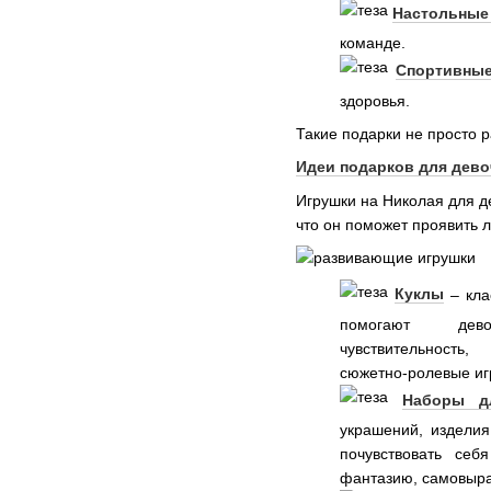
Настольные
команде.
Спортивные
здоровья.
Такие подарки не просто 
Идеи подарков для дево
Игрушки на Николая для де
что он поможет проявить л
Куклы
– кла
помогают дево
чувствительность
сюжетно-ролевые иг
Наборы д
украшений, издели
почувствовать себ
фантазию, самовыра