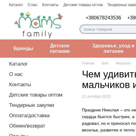
Перейти к основному контенту
Каталог
О нас
Контакты
Детские товары оптом
Тендерные заку
Пользовательское соглашение
Заметки врача
+380678243536
+38
Детское
Здоровье, уход и
Бренды
питание
питание
Каталог
Главная
Блог
#игрушки
Чем удивит
О нас
мальчиков 
Контакты
Детские товары оптом
21 октября 2025
Тендерные закупки
Праздник Николая – это не
Оплата/доставка
сердца бьются быстрее, а 
радовал, но и приносил по
Обмен/возврат
веселье, развитие и тепл