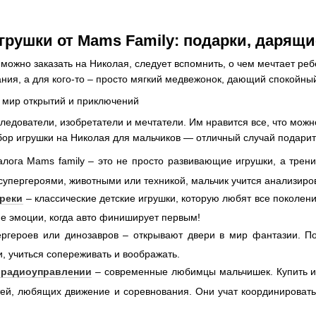
рушки от Mams Family: подарки, дарящи
 можно заказать на Николая, следует вспомнить, о чем мечтает ребе
ания, а для кого-то – просто мягкий медвежонок, дающий спокойны
мир открытий и приключений
едователи, изобретатели и мечтатели. Им нравится все, что можно
ор игрушки на Николая для мальчиков — отличный случай подарить
алога Mams family – это не просто развивающие игрушки, а трен
супергероями, животными или техникой, мальчик учится анализиро
реки
– классические детские игрушки, которую любят все поколени
е эмоции, когда авто финиширует первым!
ргероев или динозавров – открывают двери в мир фантазии. По
, учиться сопереживать и воображать.
 радиоуправлении
– современные любимцы мальчишек. Купить иг
ей, любящих движение и соревнования. Они учат координировать 