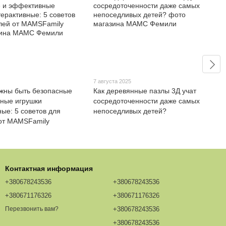
7 августа 2025
жны быть безопасные
Как деревянные пазлы 3Д учат
ные игрушки
сосредоточенности даже самых
ные: 5 советов для
непоседливых детей?
от MAMSFamily
Контактная информация
+380678243536
+380678243536
+380671176326
+380671176326
+380678243536
Перезвонить вам?
+380678243536