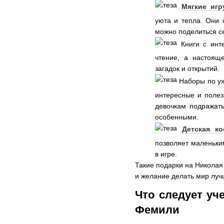
Мягкие игр
уюта и тепла. Они 
можно поделиться се
Книги с инт
чтение, а настоящ
загадок и открытий.
Наборы по ух
интересные и полез
девочкам подражать
особенными.
Детская ко
позволяет маленьки
в игре.
Такие подарки на Николая
и желание делать мир луч
Что следует уч
Фемили