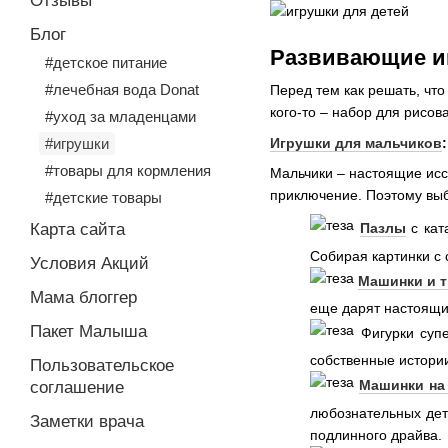
Отзывы
Блог
Развивающие иг
#детское питание
#лечебная вода Donat
Перед тем как решать, что
кого-то – набор для рисов
#уход за младенцами
Игрушки для мальчиков
:
#игрушки
#товары для кормления
Мальчики – настоящие иссл
приключение. Поэтому выб
#детские товары
Карта сайта
Пазлы
с кат
Собирая картинки с 
Условия Акций
Машинки и т
Мама блоггер
еще дарят настоящи
Пакет Малыша
Фигурки супе
собственные истории
Пользовательское
Машинки на
соглашение
любознательных дет
Заметки врача
подлинного драйва.