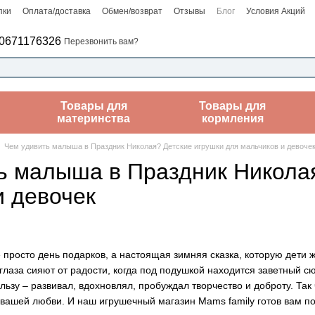
пки
Оплата/доставка
Обмен/возврат
Отзывы
Блог
Условия Акций
0671176326
Перезвонить вам?
Товары для
Товары для
материнства
кормления
Чем удивить малыша в Праздник Николая? Детские игрушки для мальчиков и девоче
ь малыша в Праздник Николая
и девочек
 просто день подарков, а настоящая зимняя сказка, которую дети 
глаза сияют от радости, когда под подушкой находится заветный сю
льзу – развивал, вдохновлял, пробуждал творчество и доброту. Так
о вашей любви. И наш игрушечный магазин Mams family готов вам п