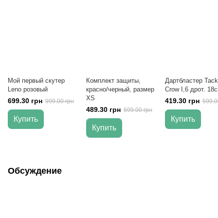
Мой первый скутер
Комплект защиты,
Дартбластер Tack
Leno розовый
красно/черный, размер
Crow I,6 дрот. 18
XS
699.30 грн
419.30 грн
999.00 грн
599.0
489.30 грн
699.00 грн
Купить
Купить
Купить
Обсуждение