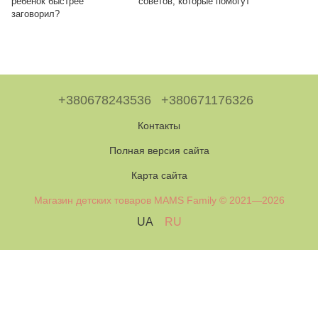
ребенок быстрее
советов, которые помогут
заговорил?
+380678243536
+380671176326
Контакты
Полная версия сайта
Карта сайта
Магазин детских товаров MAMS Family © 2021—2026
UA
RU