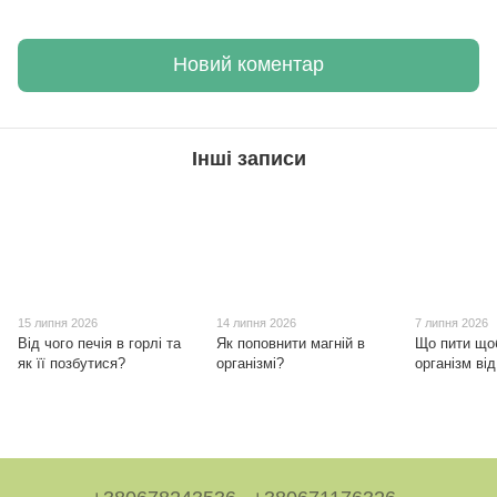
Новий коментар
Інші записи
15 липня 2026
14 липня 2026
7 липня 2026
Від чого печія в горлі та
Як поповнити магній в
Що пити що
як її позбутися?
організмі?
організм від