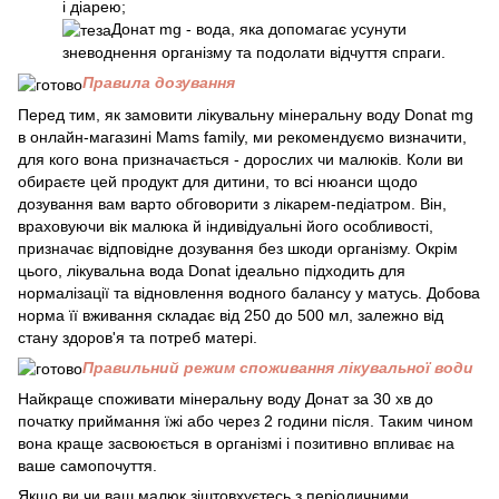
і діарею;
Донат mg - вода, яка допомагає усунути
зневоднення організму та подолати відчуття спраги.
Правила дозування
Перед тим, як замовити лікувальну мінеральну воду Donat mg
в онлайн-магазині Mams family, ми рекомендуємо визначити,
для кого вона призначається - дорослих чи малюків. Коли ви
обираєте цей продукт для дитини, то всі нюанси щодо
дозування вам варто обговорити з лікарем-педіатром. Він,
враховуючи вік малюка й індивідуальні його особливості,
призначає відповідне дозування без шкоди організму. Окрім
цього, лікувальна вода Donat ідеально підходить для
нормалізації та відновлення водного балансу у матусь. Добова
норма її вживання складає від 250 до 500 мл, залежно від
стану здоров'я та потреб матері.
Правильний режим споживання лікувальної води
Найкраще споживати мінеральну воду Донат за 30 хв до
початку приймання їжі або через 2 години після. Таким чином
вона краще засвоюється в організмі і позитивно впливає на
ваше самопочуття.
Якщо ви чи ваш малюк зіштовхуєтесь з періодичними