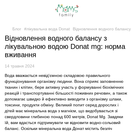
Блог
#лікувальна вода Donat
Відновлення водного балансу
Відновлення водного балансу з
лікувальною водою Donat mg: норма
вживання
14 травня 2024
Вода вважається невід'ємною складовою правильного
функціонування організму людини. Вона сприяє заповненню
тканин і клітин, бере активну участь у формуванні біохімічних
реакцій і транспортуванні більшості поживних речовин, а також
допомагає швидко й ефективно виводити з організму шлаки,
токсини, продукти обміну. Великий попит серед дорослих і
дітей має мінеральна вода з магнієм, що видобувається зі
свердловини глибиною понад 600 метрів, Donat Mg. Завдяки
їй, вам вдасться підтримувати чи відновити водно-сольовий
баланс. Оскільки мінеральна вода Донат містить безліч