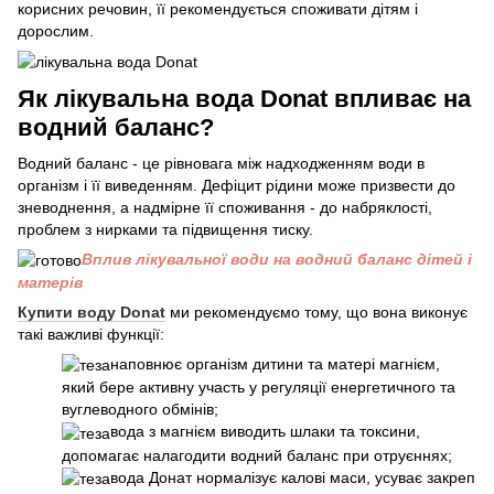
корисних речовин, її рекомендується споживати дітям і
дорослим.
Як лікувальна вода Donat впливає на
водний баланс?
Водний баланс - це рівновага між надходженням води в
організм і її виведенням. Дефіцит рідини може призвести до
зневоднення, а надмірне її споживання - до набряклості,
проблем з нирками та підвищення тиску.
Вплив лікувальної води на водний баланс дітей і
матерів
Купити воду Donat
ми рекомендуємо тому, що вона виконує
такі важливі функції:
наповнює організм дитини та матері магнієм,
який бере активну участь у регуляції енергетичного та
вуглеводного обмінів;
вода з магнієм виводить шлаки та токсини,
допомагає налагодити водний баланс при отруєннях;
вода Донат нормалізує калові маси, усуває закреп