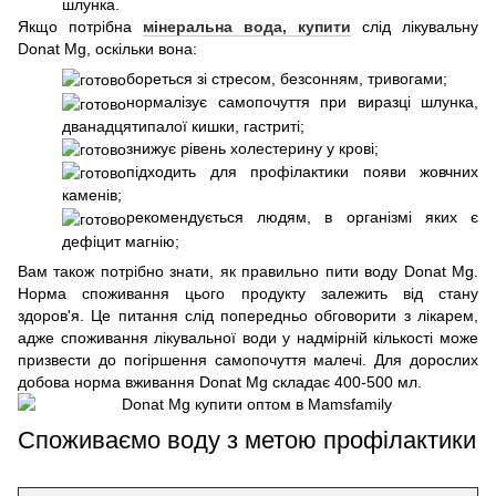
шлунка.
Якщо потрібна
мінеральна вода, купити
слід лікувальну
Donat Mg, оскільки вона:
бореться зі стресом, безсонням, тривогами;
нормалізує самопочуття при виразці шлунка,
дванадцятипалої кишки, гастриті;
знижує рівень холестерину у крові;
підходить для профілактики появи жовчних
каменів;
рекомендується людям, в організмі яких є
дефіцит магнію;
Вам також потрібно знати, як правильно пити воду Donat Mg.
Норма споживання цього продукту залежить від стану
здоров'я. Це питання слід попередньо обговорити з лікарем,
адже споживання лікувальної води у надмірній кількості може
призвести до погіршення самопочуття малечі. Для дорослих
добова норма вживання Donat Mg складає 400-500 мл.
Споживаємо воду з метою профілактики