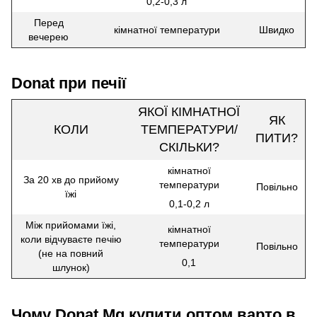
0,2-0,3 л
Перед
кімнатної температури
Швидко
вечерею
Donat при печії
ЯКОЇ КІМНАТНОЇ
ЯК
КОЛИ
ТЕМПЕРАТУРИ/
ПИТИ?
СКІЛЬКИ?
кімнатної
За 20 хв до прийому
температури
Повільно
їжі
0,1-0,2 л
Між прийомами їжі,
кімнатної
коли відчуваєте печію
температури
Повільно
(не на повний
0,1
шлунок)
Чому Donat Mg купити оптом варто в