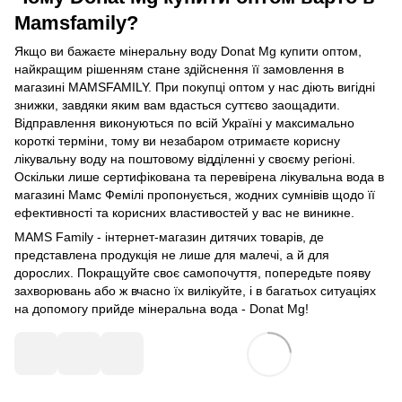
Mamsfamily?
Якщо ви бажаєте мінеральну воду Donat Mg купити оптом,
найкращим рішенням стане здійснення її замовлення в
магазині MAMSFAMILY. При покупці оптом у нас діють вигідні
знижки, завдяки яким вам вдасться суттєво заощадити.
Відправлення виконуються по всій Україні у максимально
короткі терміни, тому ви незабаром отримаєте корисну
лікувальну воду на поштовому відділенні у своєму регіоні.
Оскільки лише сертифікована та перевірена лікувальна вода в
магазині Мамс Фемілі пропонується, жодних сумнівів щодо її
ефективності та корисних властивостей у вас не виникне.
MAMS Family - інтернет-магазин дитячих товарів, де
представлена продукція не лише для малечі, а й для
дорослих. Покращуйте своє самопочуття, попередьте появу
захворювань або ж вчасно їх вилікуйте, і в багатьох ситуаціях
на допомогу прийде мінеральна вода - Donat Mg!