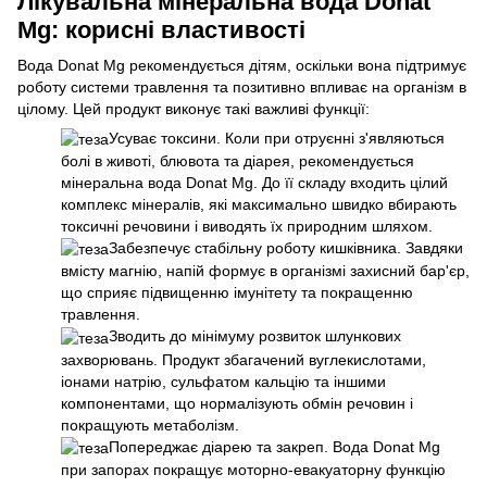
Лікувальна мінеральна вода Donat
Mg: корисні властивості
Вода Donat Mg рекомендується дітям, оскільки вона підтримує
роботу системи травлення та позитивно впливає на організм в
цілому. Цей продукт виконує такі важливі функції:
Усуває токсини. Коли при отруєнні з'являються
болі в животі, блювота та діарея, рекомендується
мінеральна вода Donat Mg. До її складу входить цілий
комплекс мінералів, які максимально швидко вбирають
токсичні речовини і виводять їх природним шляхом.
Забезпечує стабільну роботу кишківника. Завдяки
вмісту магнію, напій формує в організмі захисний бар'єр,
що сприяє підвищенню імунітету та покращенню
травлення.
Зводить до мінімуму розвиток шлункових
захворювань. Продукт збагачений вуглекислотами,
іонами натрію, сульфатом кальцію та іншими
компонентами, що нормалізують обмін речовин і
покращують метаболізм.
Попереджає діарею та закреп. Вода Donat Mg
при запорах покращує моторно-евакуаторну функцію