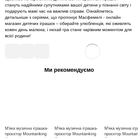
стануть надійними супутниками вашої дитини у пізнанні світу і
подарують мамі час на важливі справи. Ознайомтесь
детальніше з серіями, що пропонує Масфемелі - онлайн
магазин дитячих іграшок – обирайте улюбленців, які оживлять
кожен день малюка, і нехай гра стане чарівним моментом для
всієї родини!
Ми рекомендуємо
М'яка музична іграшка-
М'яка музична іграшка-
М'яка музична ігр
проєктор Mountainking
проєктор Mountainking
проєктор Mountain