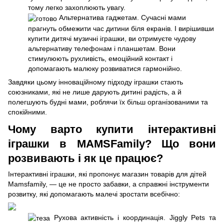
тому легко захоплюють увагу.
Альтернатива гаджетам. Сучасні мами
прагнуть обмежити час дитини біля екранів. І вирішивши
купити дитячі музичні іграшки, ви отримуєте чудову
альтернативу телефонам і планшетам. Вони
стимулюють рухливість, емоційний контакт і
допомагають малюку розвиватися гармонійно.
Завдяки цьому інноваційному підходу іграшки стають
союзниками, які не лише дарують дитині радість, а й
полегшують будні мами, роблячи їх більш організованими та
спокійними.
Чому варто купити інтерактивні
іграшки в MAMSFamily? Що вони
розвивають і як це працює?
Інтерактивні іграшки, які пропонує магазин товарів для дітей
Mamsfamily, — це не просто забавки, а справжні інструменти
розвитку, які допомагають малечі зростати всебічно:
Рухова активність і координація. Jiggly Pets та