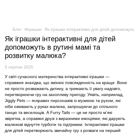
Блог
#іграшки
Як іграшки інтерактивні для дітей допоможут
Як іграшки інтерактивні для дітей
допоможуть в рутині мамі та
розвитку малюка?
5 серпня 2025
У світі сучасного материнства інтерактивні іграшки —
справжня знахідка, що змінює повсякденність на краще. Вони
не просто розважають дитину, а тримають її увагу надовго,
перетворюючи гру на захопливу пригоду. Уявіть, наприклад,
Jiggly Pets — яскравих персонажів із музикою та рухом, які
ніби оживають у руках малюка, запрошуючи до спільного
танцю та веселощів. А Furry Tails — це не просто м’які
звірятка, а справжні друзі з виразними емоціями, які дарують
малюкові відчуття турботи та підтримки. Інтерактивні іграшки
для дітей перетворюють звичайну гру з розваги на перший