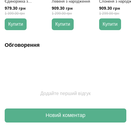
Єдиноріжка з
Левеня з народження
Слоненя з народ
проектором з
979.30 грн
909.30 грн
909.30 грн
народження
1 399.00 грн
1 299.00 грн
1 299.00 грн
Купити
Купити
Купити
Обговорення
Додайте перший відгук
Новий коментар