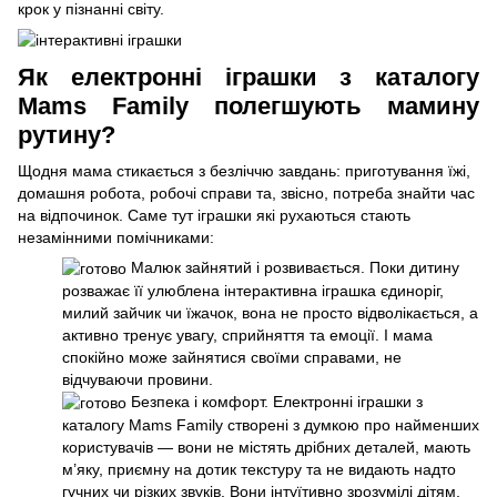
крок у пізнанні світу.
Як електронні іграшки з каталогу
Mams Family полегшують мамину
рутину?
Щодня мама стикається з безліччю завдань: приготування їжі,
домашня робота, робочі справи та, звісно, потреба знайти час
на відпочинок. Саме тут іграшки які рухаються стають
незамінними помічниками:
Малюк зайнятий і розвивається. Поки дитину
розважає її улюблена інтерактивна іграшка єдиноріг,
милий зайчик чи їжачок, вона не просто відволікається, а
активно тренує увагу, сприйняття та емоції. І мама
спокійно може зайнятися своїми справами, не
відчуваючи провини.
Безпека і комфорт. Електронні іграшки з
каталогу Mams Family створені з думкою про найменших
користувачів — вони не містять дрібних деталей, мають
м’яку, приємну на дотик текстуру та не видають надто
гучних чи різких звуків. Вони інтуїтивно зрозумілі дітям,