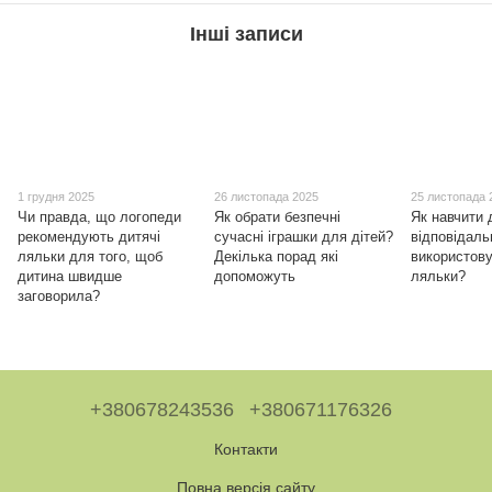
Інші записи
1 грудня 2025
26 листопада 2025
25 листопада 
Чи правда, що логопеди
Як обрати безпечні
Як навчити 
рекомендують дитячі
сучасні іграшки для дітей?
відповідаль
ляльки для того, щоб
Декілька порад які
використов
дитина швидше
допоможуть
ляльки?
заговорила?
+380678243536
+380671176326
Контакти
Повна версія сайту