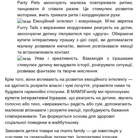
Party Pets заохочують малюка повторювати ритми,
танцювати й співати разом. Це стимулює розвиток
моторики, вчить тримати ритм і координувати рухи.
Емоційний інтелект і комунікація. М’які звірятка
Furry Tails з виразними мордочками реагують на дотик,
заохочуючи дитину піклуватися про «друга». Обираючи
купити інтерактивну іграшку з цієї серії, ви допомагаєте
малюку розвивати емпатію, вміння розпізнавати емоції
та встановлювати контакт.
Уява і креативність. Взаємодія з іграшками
стимулює дитину вигадувати історії, розігрувати ситуації,
розвиває фантазію та творче мислення.
Крім того, вони впливають на розвиток емоційного інтелекту —
на здатність розуміти власні і чужі почуття, управляти ними та
будувати гармонійні стосунки. В MAMSFamily ми пропонуємо
купити інтерактивні Іграшки
, що реагують на дотики, звучать
голосно або тихо, «виражають» радість або сум, допомагають
малюкові впізнавати і розуміти емоції, пробуджують бажання
співпереживати. Так формується основа для здорової
соціальної поведінки в майбутньому.
Замовити дитячі товари на mams.family — це інвестиція у
щасливе та гармонійне дитинство. Інтерактивні іграшки