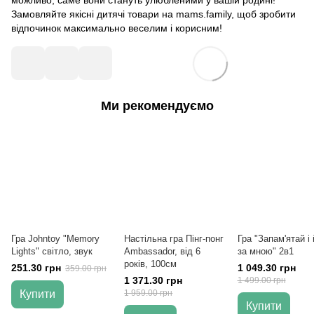
можливо, саме вони стануть улюбленими у вашій родині!
Замовляйте якісні дитячі товари на mams.family, щоб зробити
відпочинок максимально веселим і корисним!
Ми рекомендуємо
Гра Johntoy "Memory
Настільна гра Пінг-понг
Гра "Запам'ятай і
Lights" світло, звук
Ambassador, від 6
за мною" 2в1
років, 100см
251.30 грн
1 049.30 грн
359.00 грн
1 371.30 грн
1 499.00 грн
Купити
1 959.00 грн
Купити