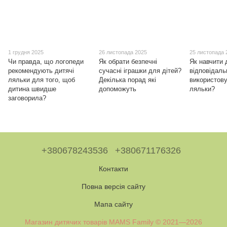
1 грудня 2025
26 листопада 2025
25 листопада 
Чи правда, що логопеди
Як обрати безпечні
Як навчити 
рекомендують дитячі
сучасні іграшки для дітей?
відповідаль
ляльки для того, щоб
Декілька порад які
використов
дитина швидше
допоможуть
ляльки?
заговорила?
+380678243536
+380671176326
Контакти
Повна версія сайту
Мапа сайту
Магазин дитячих товарів MAMS Family © 2021—2026