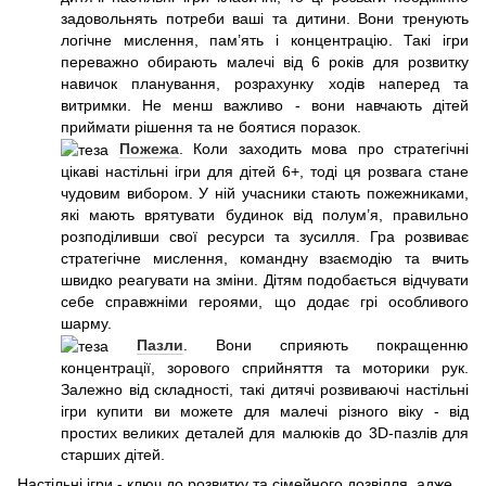
задовольнять потреби ваші та дитини. Вони тренують
логічне мислення, пам’ять і концентрацію. Такі ігри
переважно обирають малечі від 6 років для розвитку
навичок планування, розрахунку ходів наперед та
витримки. Не менш важливо - вони навчають дітей
приймати рішення та не боятися поразок.
Пожежа
. Коли заходить мова про стратегічні
цікаві настільні ігри для дітей 6+, тоді ця розвага стане
чудовим вибором. У ній учасники стають пожежниками,
які мають врятувати будинок від полум’я, правильно
розподіливши свої ресурси та зусилля. Гра розвиває
стратегічне мислення, командну взаємодію та вчить
швидко реагувати на зміни. Дітям подобається відчувати
себе справжніми героями, що додає грі особливого
шарму.
Пазли
. Вони сприяють покращенню
концентрації, зорового сприйняття та моторики рук.
Залежно від складності, такі дитячі розвиваючі настільні
ігри купити ви можете для малечі різного віку - від
простих великих деталей для малюків до 3D-пазлів для
старших дітей.
Настільні ігри - ключ до розвитку та сімейного дозвілля, адже