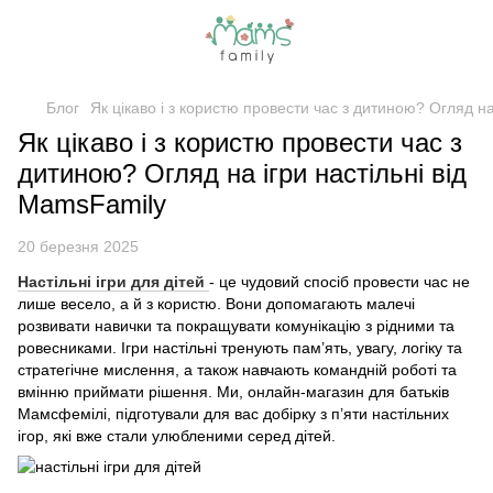
Блог
Як цікаво і з користю провести час з дитиною? Огляд на
Як цікаво і з користю провести час з
дитиною? Огляд на ігри настільні від
MamsFamily
20 березня 2025
Настільні ігри для дітей
- це чудовий спосіб провести час не
лише весело, а й з користю. Вони допомагають малечі
розвивати навички та покращувати комунікацію з рідними та
ровесниками. Ігри настільні тренують пам’ять, увагу, логіку та
стратегічне мислення, а також навчають командній роботі та
вмінню приймати рішення. Ми, онлайн-магазин для батьків
Мамсфемілі, підготували для вас добірку з п’яти настільних
ігор, які вже стали улюбленими серед дітей.