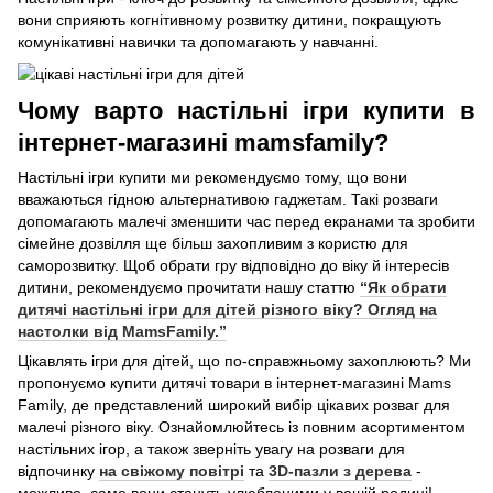
вони сприяють когнітивному розвитку дитини, покращують
комунікативні навички та допомагають у навчанні.
Чому варто настільні ігри купити в
інтернет-магазині mamsfamily?
Настільні ігри купити ми рекомендуємо тому, що вони
вважаються гідною альтернативою гаджетам. Такі розваги
допомагають малечі зменшити час перед екранами та зробити
сімейне дозвілля ще більш захопливим з користю для
саморозвитку. Щоб обрати гру відповідно до віку й інтересів
дитини, рекомендуємо прочитати нашу статтю
“Як обрати
дитячі настільні ігри для дітей різного віку? Огляд на
настолки від MamsFamily.”
Цікавлять ігри для дітей, що по-справжньому захоплюють? Ми
пропонуємо купити дитячі товари в інтернет-магазині Mams
Family, де представлений широкий вибір цікавих розваг для
малечі різного віку. Ознайомлюйтесь із повним асортиментом
настільних ігор, а також зверніть увагу на розваги для
відпочинку
на свіжому повітрі
та
3D-пазли з дерева
-